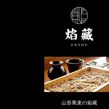
山形蕎麦の焔藏