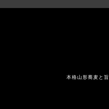
本格山形蕎麦と旨