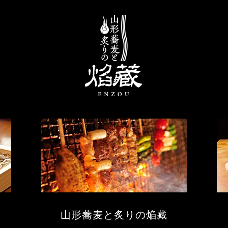
山形蕎麦と炙りの焔藏