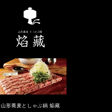
山形蕎麦としゃぶ鍋 焔藏