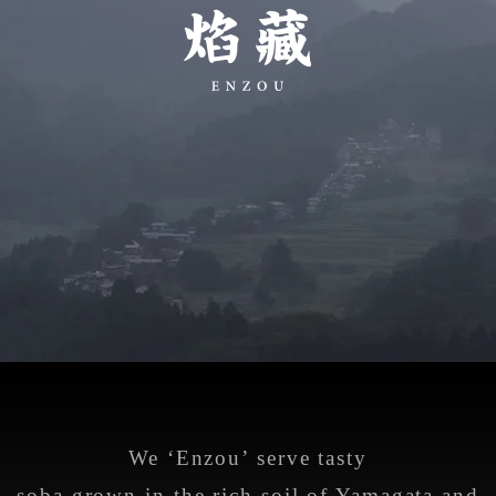
We ‘Enzou’ serve tasty
soba grown in the rich soil of Yamagata and