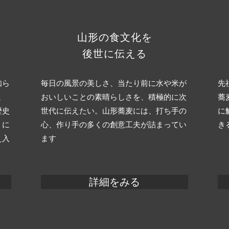
山形の食文化を
後世に伝える
知ら
毎日の風景の美しさ、当たり前に水や米が
先
ま
おいしいことの素晴らしさを、積極的に次
蕎
歴史
世代に伝えたい。山形蕎麦には、打ち手の
に
」に
心、作り手の多くの創意工夫が詰まってい
き
え入
ます
詳細をみる