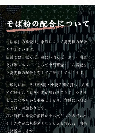
「焰藏」の蕎麦は、季節によって蕎麦粉の配合
を変えています。
店舗では、板そば・冷たい肉そば・カレー南蛮
そば等メニューによって十割蕎麦・二八蕎麦な
ど蕎麦粉の配合を変えてご提供しております。
一般的には、そば粉8割・小麦２割で打つ二八蕎
麦が好まれており小麦が加わることで、つるり
としたなめらかな喉越しとなり、食感に心地よ
いねばりが加わります。
​
江戸時代に蕎麦の値段が十六文だったのでニハ
チ十六文が二八蕎麦となったとも言われ、由来
は諸説あります。