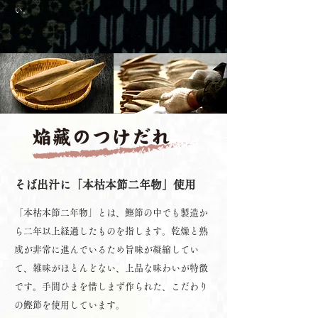
い。
そば出汁に「本枯本節二年物」使用
「本枯本節二年物」とは、鰹節の中でも製造か
ら二年以上経過したものを指します。乾燥と熟
成が非常に進んでいるため旨味が凝縮してい
て、雑味がほとんどない、上品な味わいが特徴
です。手間ひまを惜しまず作られた、こだわり
の鰹節を使用しています。