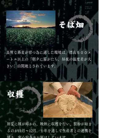
良質な蕎麦が育つ為に適した環境は、標高５００メ
ートル以上の「朝夕に霧がたち、昼夜の温度差が大
きい」山間地とされています。
初夏に種が蒔かれ、晩秋に収穫を行い、製粉が始ま
るのが11月～12月。１年を通して生産者との連携を
図り、安心安全をお届けしています。