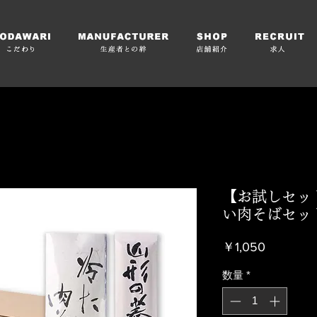
【お試しセッ
い肉そばセット
価
￥1,050
格
数量
*