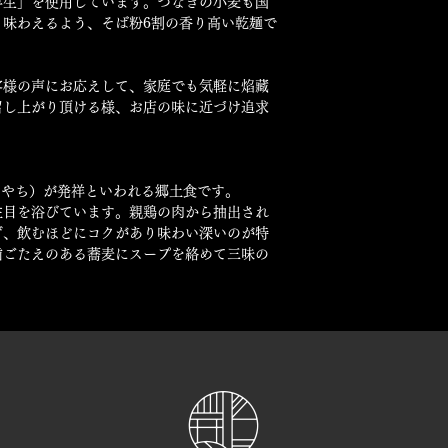
早生」を使用しています。つなぎの小麦も国
り味わえるよう、そば粉6割の香り高い乾麺で
客様の声にお応えして、家庭でも気軽に焰藏
召し上がり頂ける様、お店の味に近づけ追求
う やち）が発祥といわれる郷土食です。
注目を浴びています。親鶏の肉から抽出され
ず、飲むほどにコクがあり味わい深いのが特
歯ごたえのある蕎麦にスープを絡めて三味の