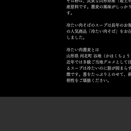
そば粉は、良質な山形県産「最上
産原料です。蕎麦の風味がしっか
す。
冷たい肉そばのスープは長年のお
の人気商品「冷たい肉そば」をお
しました。
冷たい肉蕎麦とは
山形県 河北町 谷地（かほくちょ
近年ではＢ級ご当地グルメとして
るスープは冷たいのに脂が固まら
徴です。葱をたっぷりとのせて、
相性をご堪能ください。